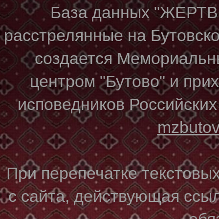
База данных "ЖЕР
расстрелянные на Бутовском
создается Мемориальн
центром "Бутово" и при
исповедников Российских
mzbuto
При перепечатке текстовы
с сайта, действующая ссы
обя