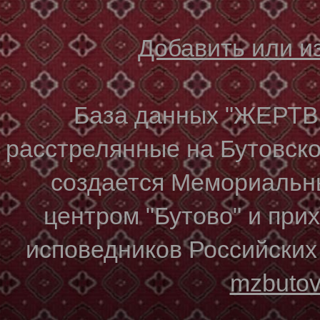
Добавить или 
База данных "ЖЕР
расстрелянные на Бутовском
создается Мемориальн
центром "Бутово" и при
исповедников Российских
mzbuto