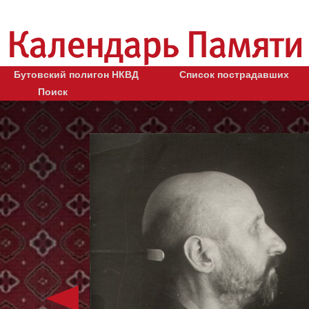
Бутовский полигон НКВД
Список пострадавших
Поиск