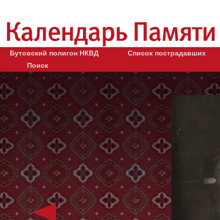
Бутовский полигон НКВД
Список пострадавших
Поиск