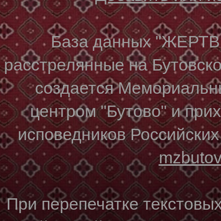
База данных "ЖЕР
расстрелянные на Бутовском
создается Мемориальн
центром "Бутово" и при
исповедников Российских
mzbuto
При перепечатке текстовы