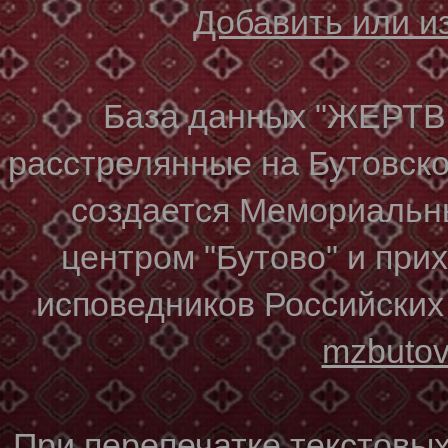
Добавить или 
База данных "ЖЕР
расстрелянные на Бутовском
создается Мемориальн
центром "Бутово" и при
исповедников Российских
mzbuto
При перепечатке текстовы