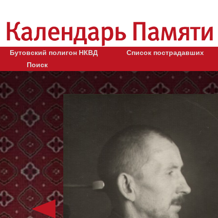
Бутовский полигон НКВД
Список пострадавших
Поиск