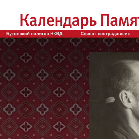
Бутовский полигон НКВД
Список пострадавших