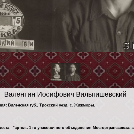
Валентин Иосифович Вильпишевский
ния: Виленская губ., Трокский уезд, с. Жижморы.
реста - "артель 1-го упаковочного объединения Мосгортранссоюза: