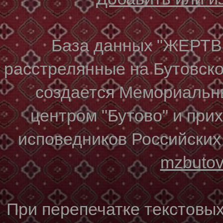
База данных "ЖЕР
расстрелянные на Бутовском
создается Мемориальн
центром "Бутово" и при
исповедников Российских
mzbuto
При перепечатке текстовы