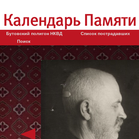
Бутовский полигон НКВД
Список пострадавших
Поиск