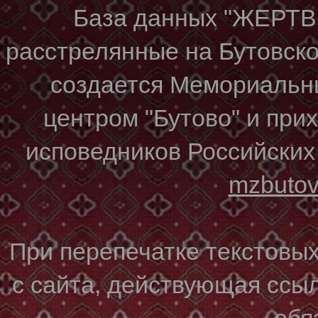
База данных "ЖЕР
расстрелянные на Бутовском
создается Мемориальн
центром "Бутово" и при
исповедников Российских
mzbuto
При перепечатке текстовы
с сайта, действующая ссы
обя