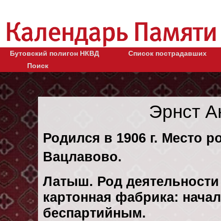
Бутовский полигон НКВД
Список пострадавших
Поиск
Эрнст А
Родился в 1906 г. Место р
Вацлавово.
Латыш. Род деятельности 
картонная фабрика: нача
беспартийным.