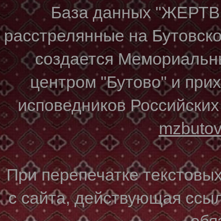
База данных "ЖЕР
расстрелянные на Бутовском
создается Мемориальн
центром "Бутово" и при
исповедников Российских
mzbuto
При перепечатке текстовы
с сайта, действующая ссы
обя