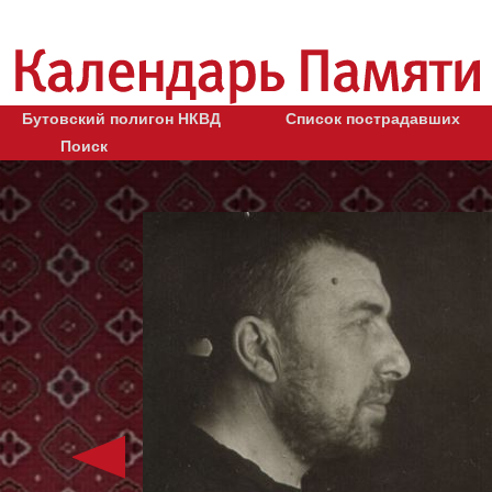
Бутовский полигон НКВД
Список пострадавших
Поиск