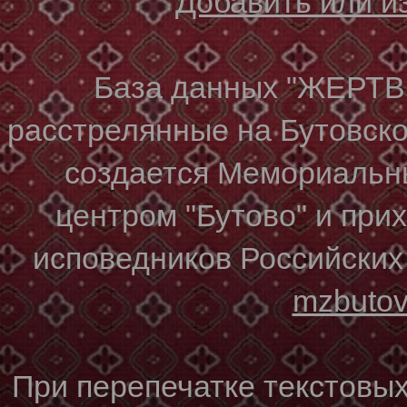
Добавить или 
База данных "ЖЕР
расстрелянные на Бутовском
создается Мемориальн
центром "Бутово" и при
исповедников Российских
mzbuto
При перепечатке текстовы