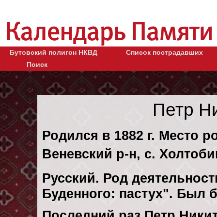
Бутовский полигон НКВД
Список пострадавших
Поиск
Петр Н
Родился в 1882 г. Место р
Веневский р-н, с. Холтоби
Русский. Род деятельности
Буденного: пастух". Был 
Последний раз Петр Ники