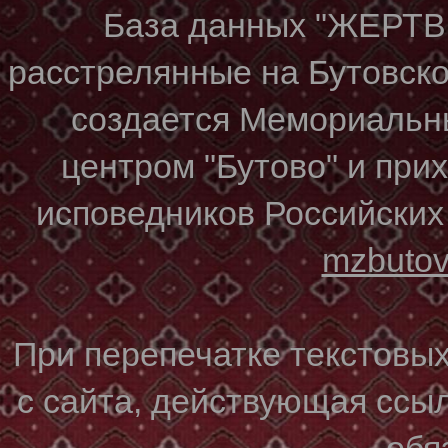
База данных "ЖЕР
расстрелянные на Бутовском
создается Мемориальн
центром "Бутово" и при
исповедников Российских
mzbuto
При перепечатке текстовы
с сайта, действующая ссы
обя