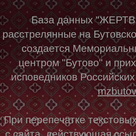
База данных "ЖЕР
расстрелянные на Бутовском
создается Мемориальн
центром "Бутово" и при
исповедников Российских
mzbuto
При перепечатке текстовы
с сайта, действующая ссы