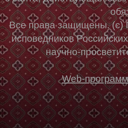
обя
Все права защищены. (с)
исповедников Российски
научно-просветите
Web-программи