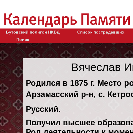
Бутовский полигон НКВД
Список пострадавших
Поиск
Вячеслав И
Родился в 1875 г. Место р
Арзамасский р-н, с. Кетро
Русский.
Получил высшее образов
Род деятельности к момен