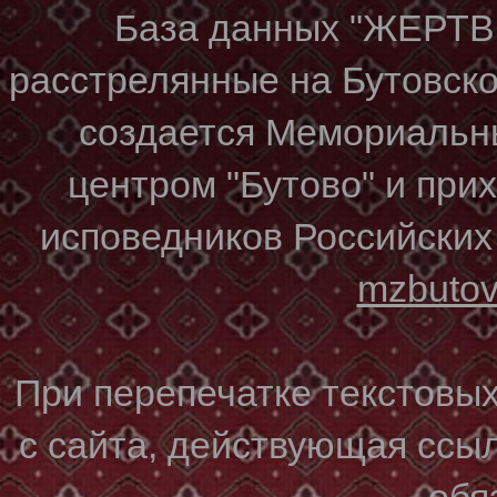
База данных "ЖЕР
расстрелянные на Бутовском
создается Мемориальн
центром "Бутово" и при
исповедников Российских
mzbuto
При перепечатке текстовы
с сайта, действующая ссы
обя