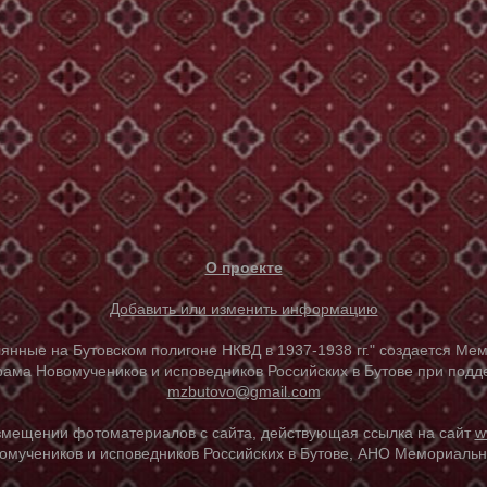
О проекте
Добавить или изменить информацию
е на Бутовском полигоне НКВД в 1937-1938 гг." создается Мем
ама Новомучеников и исповедников Российских в Бутове при под
mzbutovo@gmail.com
азмещении фотоматериалов с сайта, действующая ссылка на сайт
w
омучеников и исповедников Российских в Бутове, АНО Мемориальны