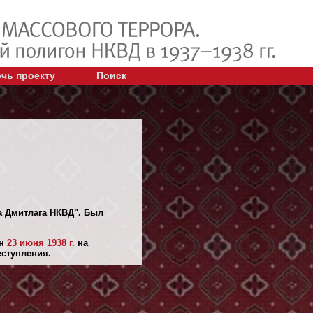
чь проекту
Поиск
а Дмитлага НКВД". Был
ян
23 июня 1938 г.
на
еступления.