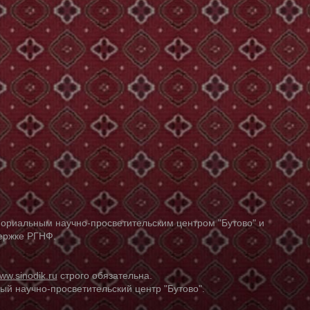
ориальным научно-просветительским центром "Бутово" и
держке РГНФ.
ww.sinodik.ru
строго обязательна.
й научно-просветительский центр "Бутово".