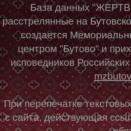
База данных "ЖЕР
расстрелянные на Бутовском
создается Мемориальн
центром "Бутово" и при
исповедников Российских
mzbuto
При перепечатке текстовы
с сайта, действующая ссы
обя