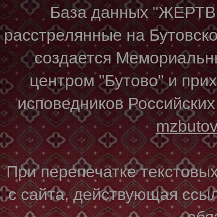
База данных "ЖЕР
расстрелянные на Бутовском
создается Мемориальн
центром "Бутово" и при
исповедников Российских
mzbuto
При перепечатке текстовы
с сайта, действующая ссы
обя