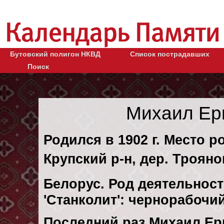
Бутовский полигон НКВД
Список пострадавших
Поиск
Михаил Ер
Родился в 1902 г. Место 
Крупский р-н, дер. Трояно
Белорус. Род деятельност
'Станколит': чернорабочи
Последний раз Михаил Ер