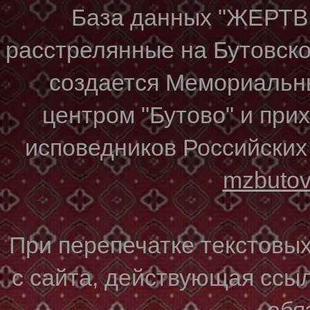
База данных "ЖЕР
расстрелянные на Бутовском
создается Мемориальн
центром "Бутово" и при
исповедников Российских
mzbuto
При перепечатке текстовы
с сайта, действующая ссы
обя