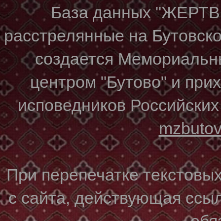
База данных "ЖЕР
расстрелянные на Бутовском
создается Мемориальн
центром "Бутово" и при
исповедников Российских
mzbuto
При перепечатке текстовы
с сайта, действующая ссы
обя