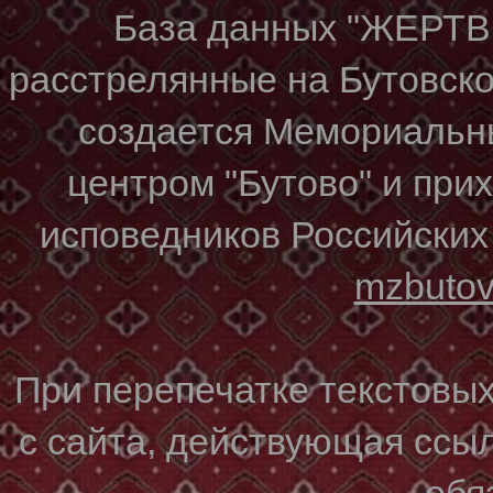
База данных "ЖЕР
расстрелянные на Бутовском
создается Мемориальн
центром "Бутово" и при
исповедников Российских
mzbuto
При перепечатке текстовы
с сайта, действующая ссы
обя