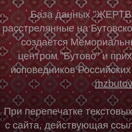
База данных "ЖЕР
расстрелянные на Бутовском
создается Мемориальн
центром "Бутово" и при
исповедников Российских
mzbuto
При перепечатке текстовы
с сайта, действующая ссы