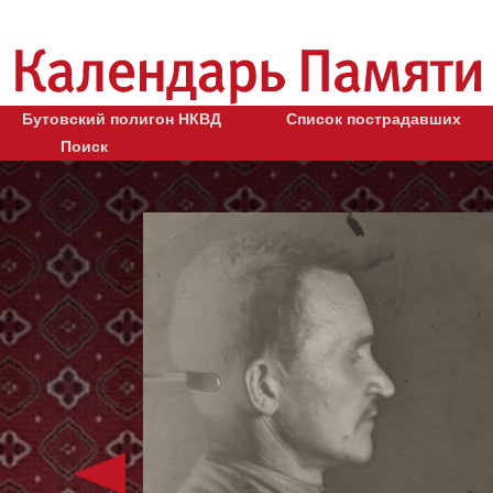
Бутовский полигон НКВД
Список пострадавших
Поиск