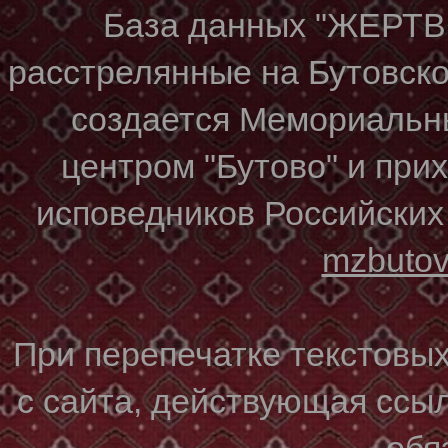
База данных "ЖЕР
расстрелянные на Бутовском
создается Мемориальн
центром "Бутово" и при
исповедников Российских
mzbuto
При перепечатке текстовы
с сайта, действующая ссы
обя