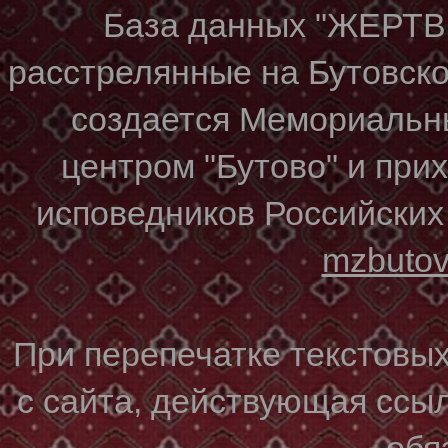
База данных "ЖЕР
расстрелянные на Бутовском
создается Мемориальн
центром "Бутово" и при
исповедников Российских
mzbuto
При перепечатке текстовы
с сайта, действующая ссы
обя