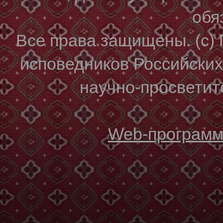
обя
Все права защищены. (с)
исповедников Российски
научно-просветите
Web-программи