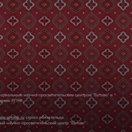
ориальным научно-просветительским центром "Бутово" и
держке РГНФ.
ww.sinodik.ru
строго обязательна.
й научно-просветительский центр "Бутово".