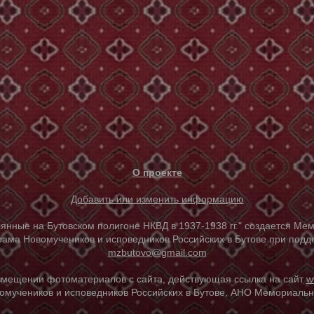
О проекте
Добавить или изменить информацию
е на Бутовском полигоне НКВД в 1937-1938 гг." создается Мем
ама Новомучеников и исповедников Российских в Бутове при под
mzbutovo@gmail.com
азмещении фотоматериалов с сайта, действующая ссылка на сайт
w
омучеников и исповедников Российских в Бутове, АНО Мемориальны