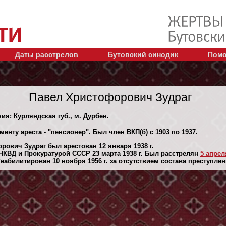
Даты расстрелов
Бутовский синодик
Помо
Павел Христофорович Зудраг
ия: Курляндская губ., м. Дурбен.
енту ареста - "пенсионер". Был член ВКП(б) с 1903 по 1937.
рович Зудраг был арестован 12 января 1938 г.
КВД и Прокуратурой СССР 23 марта 1938 г. Был расстрелян
5 апреля
абилитирован 10 ноября 1956 г. за отсутствием состава преступлен