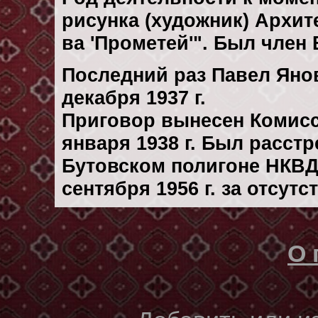
рисунка (художник) Архите
ва 'Прометей'". Был член 
Последний раз Павел Яно
декaбря 1937 г.
Приговор вынесен Комисс
января 1938 г. Был расст
Бутовском полигоне НКВД
сентября 1956 г. за отсут
О 