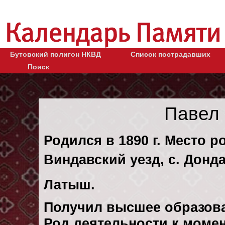
Бутовский полигон НКВД
Список пострадавших
Поиск
Павел
Родился в 1890 г. Место р
Виндавский уезд, с. Донда
Латыш.
Получил высшее образов
Род деятельности к момен