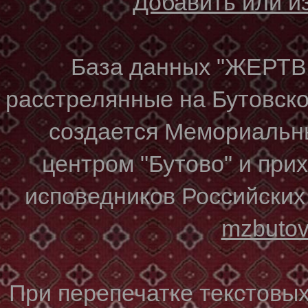
Добавить или 
База данных "ЖЕР
расстрелянные на Бутовском
создается Мемориальн
центром "Бутово" и при
исповедников Российских
mzbuto
При перепечатке текстовы