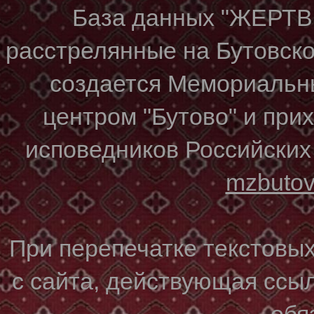
База данных "ЖЕР
расстрелянные на Бутовском
создается Мемориальн
центром "Бутово" и при
исповедников Российских
mzbuto
При перепечатке текстовы
с сайта, действующая ссы
обя