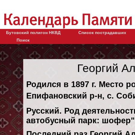
Бутовский полигон НКВД
Список пострадавших
Поиск
Георгий А
Родился в 1897 г. Место р
Епифановский р-н, с. Соб
Русский. Род деятельности
автобусный парк: шофер"
Последний раз Георгий А