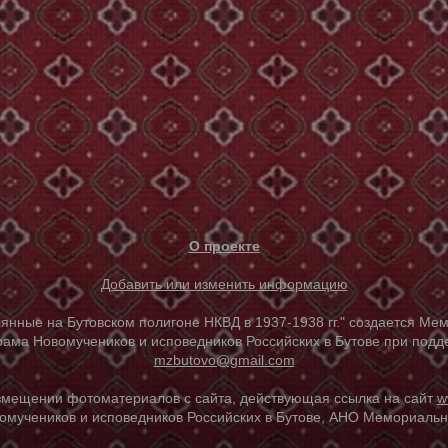
О проекте
Добавить или изменить информацию
е на Бутовском полигоне НКВД в 1937-1938 гг." создается Мем
ама Новомучеников и исповедников Российских в Бутове при под
mzbutovo@gmail.com
азмещении фотоматериалов с сайта, действующая ссылка на сайт
w
омучеников и исповедников Российских в Бутове, АНО Мемориальны