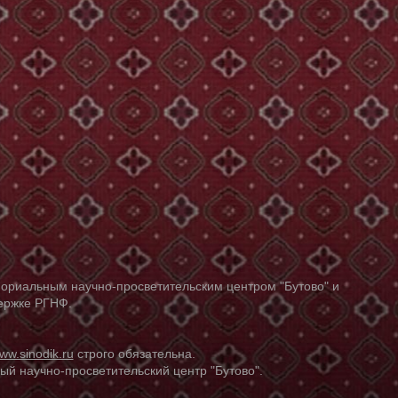
ориальным научно-просветительским центром "Бутово" и
держке РГНФ.
ww.sinodik.ru
строго обязательна.
й научно-просветительский центр "Бутово".