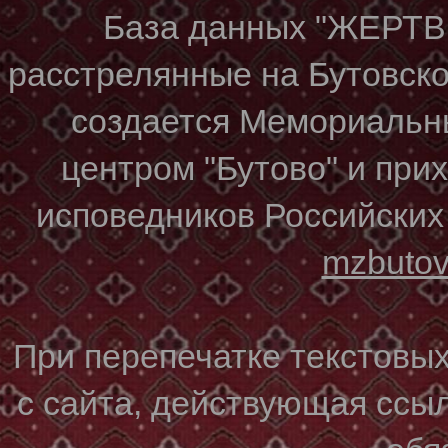
База данных "ЖЕР
расстрелянные на Бутовском
создается Мемориальн
центром "Бутово" и при
исповедников Российских
mzbuto
При перепечатке текстовы
с сайта, действующая ссы