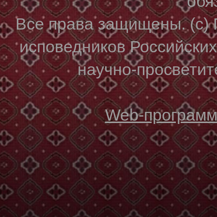
обя
Все права защищены. (с)
исповедников Российски
научно-просветите
Web-программи