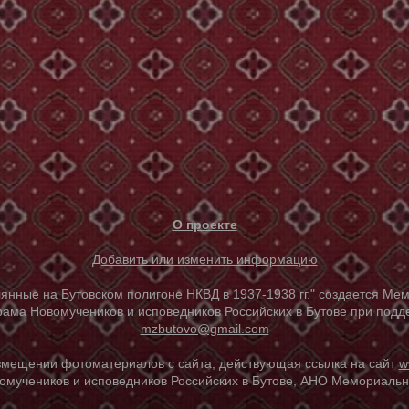
О проекте
Добавить или изменить информацию
е на Бутовском полигоне НКВД в 1937-1938 гг." создается Мем
ама Новомучеников и исповедников Российских в Бутове при под
mzbutovo@gmail.com
азмещении фотоматериалов с сайта, действующая ссылка на сайт
w
омучеников и исповедников Российских в Бутове, АНО Мемориальны