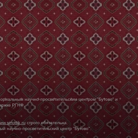
ориальным научно-просветительским центром "Бутово" и
держке РГНФ.
ww.sinodik.ru
строго обязательна.
й научно-просветительский центр "Бутово".