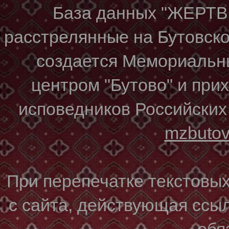
База данных "ЖЕР
расстрелянные на Бутовском
создается Мемориальн
центром "Бутово" и при
исповедников Российских
mzbuto
При перепечатке текстовы
с сайта, действующая ссы
обя