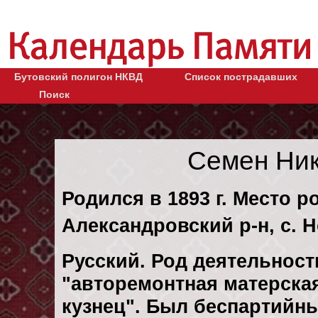
Бутовский полигон НКВД
Список пострадавших
Поиск
Семен Ни
Родился в 1893 г. Место 
Александровский р-н, с. 
Русский. Род деятельности
"авторемонтная матерская
кузнец". Был беспартийн