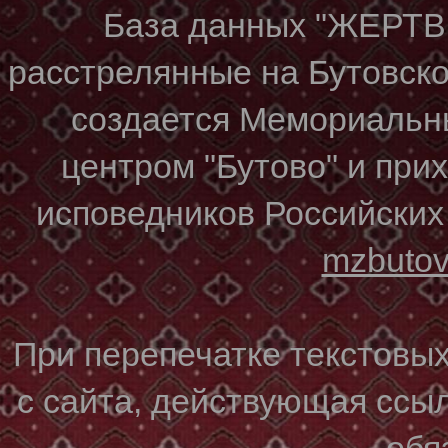
База данных "ЖЕР
расстрелянные на Бутовском
создается Мемориальн
центром "Бутово" и при
исповедников Российских
mzbuto
При перепечатке текстовы
с сайта, действующая ссы
обя