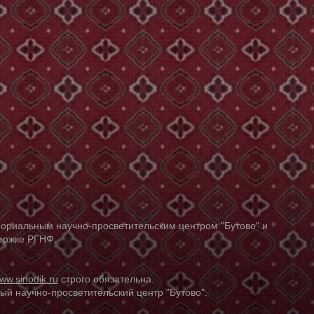
ориальным научно-просветительским центром "Бутово" и
держке РГНФ.
ww.sinodik.ru
строго обязательна.
й научно-просветительский центр "Бутово".