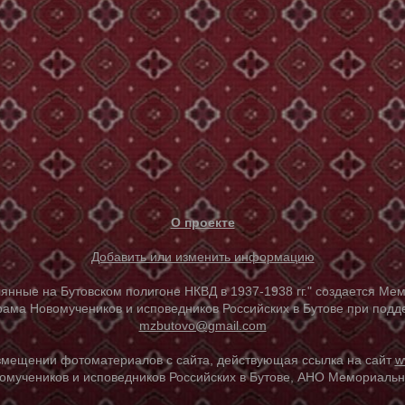
О проекте
Добавить или изменить информацию
е на Бутовском полигоне НКВД в 1937-1938 гг." создается Мем
ама Новомучеников и исповедников Российских в Бутове при под
mzbutovo@gmail.com
азмещении фотоматериалов с сайта, действующая ссылка на сайт
w
омучеников и исповедников Российских в Бутове, АНО Мемориальны