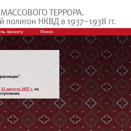
чь проекту
Поиск
браковщик".
н
21 августа 1937 г.
на
ступления.