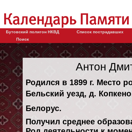
Бутовский полигон НКВД
Список пострадавших
Поиск
Антон Дми
Родился в 1899 г. Место р
Бельский уезд, д. Копкено
Белорус.
Получил среднее образов
Род деятельности к моме