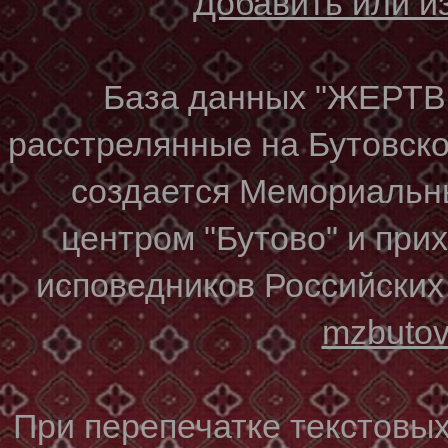
Добавить или 
База данных "ЖЕР
расстрелянные на Бутовском
создается Мемориальн
центром "Бутово" и при
исповедников Российских
mzbuto
При перепечатке текстовы