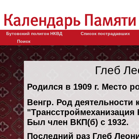
Бутовский полигон НКВД
Список пострадавших
Поиск
Глеб Л
Родился в 1909 г. Место р
Венгр. Род деятельности к
"Трансстроймеханизация 
Был член ВКП(б) с 1932.
Последний раз Глеб Леон