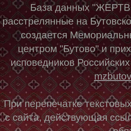
База данных "ЖЕР
расстрелянные на Бутовском
создается Мемориальн
центром "Бутово" и при
исповедников Российских
mzbuto
При перепечатке текстовы
с сайта, действующая ссы
обя