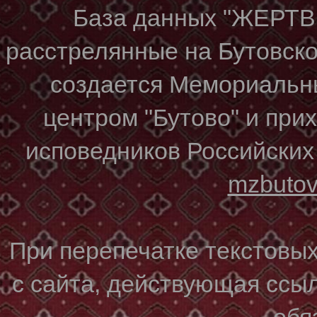
База данных "ЖЕР
расстрелянные на Бутовском
создается Мемориальн
центром "Бутово" и при
исповедников Российских
mzbuto
При перепечатке текстовы
с сайта, действующая ссы
обя