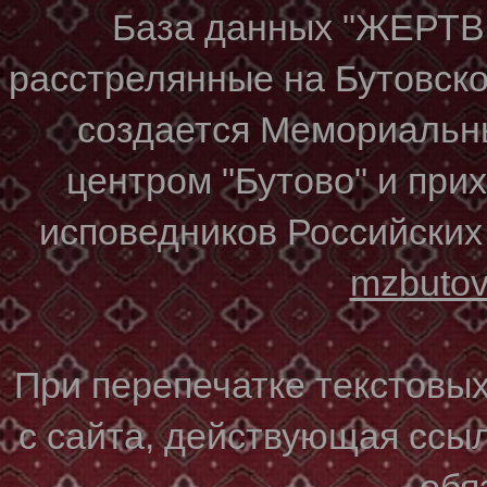
База данных "ЖЕР
расстрелянные на Бутовском
создается Мемориальн
центром "Бутово" и при
исповедников Российских
mzbuto
При перепечатке текстовы
с сайта, действующая ссы
обя