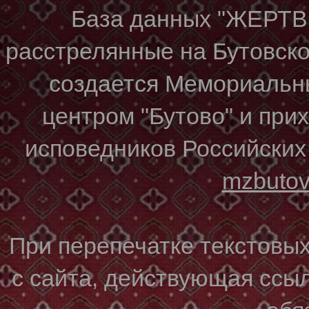
База данных "ЖЕР
расстрелянные на Бутовском
создается Мемориальн
центром "Бутово" и при
исповедников Российских
mzbuto
При перепечатке текстовы
с сайта, действующая ссы