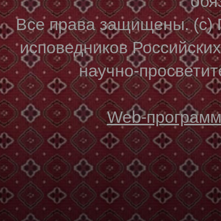
обя
Все права защищены. (с)
исповедников Российски
научно-просветите
Web-программи