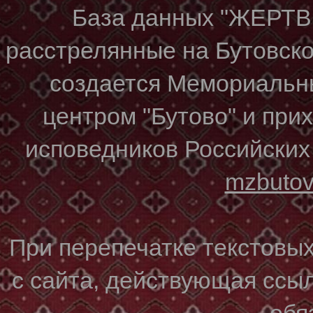
База данных "ЖЕР
расстрелянные на Бутовском
создается Мемориальн
центром "Бутово" и при
исповедников Российских
mzbuto
При перепечатке текстовы
с сайта, действующая ссы
обя