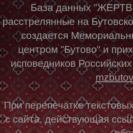
База данных "ЖЕР
расстрелянные на Бутовском
создается Мемориальн
центром "Бутово" и при
исповедников Российских
mzbuto
При перепечатке текстовы
с сайта, действующая ссы
обя