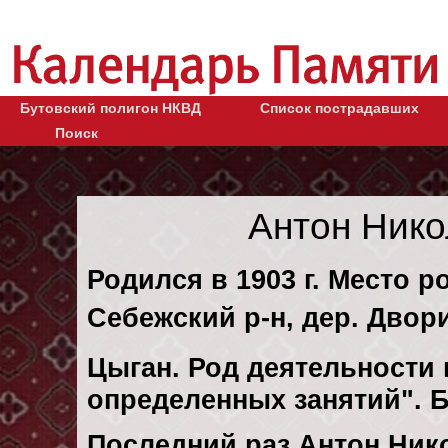
Бутовский полигон НКВД
Список пострадавших
Поиск
Антон Ник
Родился в 1903 г. Место р
Себежский р-н, дер. Двор
Цыган. Род деятельности к
определенных занятий". 
Последний раз Антон Ник