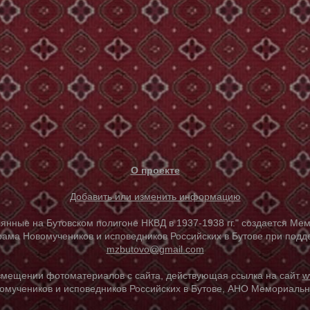
О проекте
Добавить или изменить информацию
е на Бутовском полигоне НКВД в 1937-1938 гг." создается Мем
ама Новомучеников и исповедников Российских в Бутове при под
mzbutovo@gmail.com
азмещении фотоматериалов с сайта, действующая ссылка на сайт
w
омучеников и исповедников Российских в Бутове, АНО Мемориальны