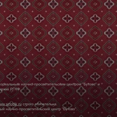
ориальным научно-просветительским центром "Бутово" и
держке РГНФ.
ww.sinodik.ru
строго обязательна.
й научно-просветительский центр "Бутово".