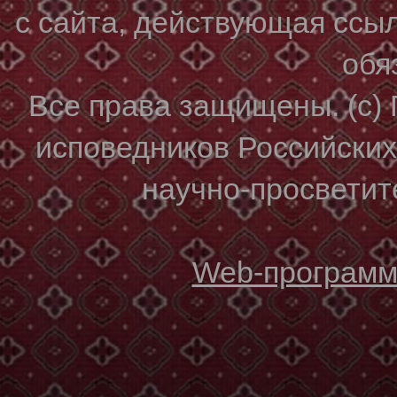
с сайта, действующая ссы
обя
Все права защищены. (с)
исповедников Российски
научно-просветите
Web-программи