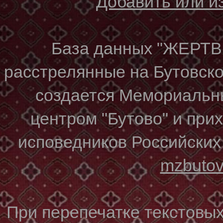
Добавить или 
База данных "ЖЕР
расстрелянные на Бутовском
создается Мемориальн
центром "Бутово" и при
исповедников Российских
mzbuto
При перепечатке текстовы