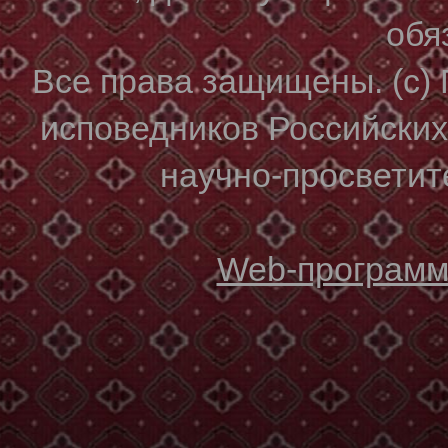
обя
Все права защищены. (с)
исповедников Российски
научно-просветите
Web-программи