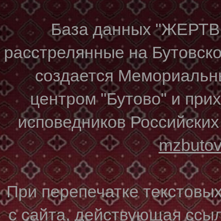
База данных "ЖЕР
расстрелянные на Бутовском
создается Мемориальн
центром "Бутово" и при
исповедников Российских
mzbuto
При перепечатке текстовы
с сайта, действующая ссы