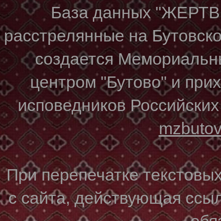
База данных "ЖЕР
расстрелянные на Бутовском
создается Мемориальн
центром "Бутово" и при
исповедников Российских
mzbuto
При перепечатке текстовы
с сайта, действующая ссы
обя