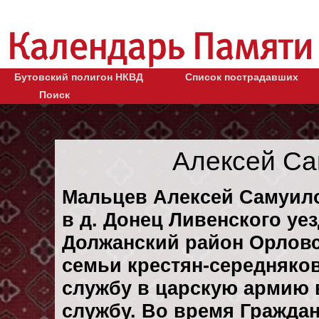
Бутовский полигон НКВД
Список пострадавших
Поиск
Алексей Са
Мальцев Алексей Самуило
в д. Донец Ливенского уе
Должанский район Орловс
семьи крестян-середняков
службу в царскую армию в
службу. Во время Гражда