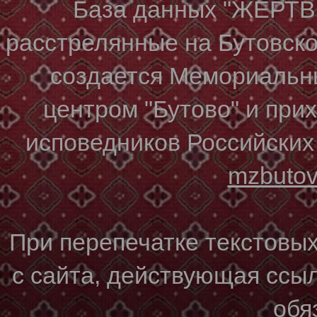
База данных "ЖЕР
расстрелянные на Бутовском
создается Мемориальн
центром "Бутово" и при
исповедников Российских
mzbuto
При перепечатке текстовы
с сайта, действующая ссы
обя