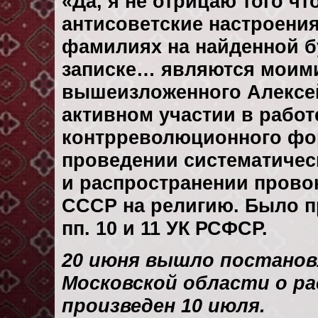
«Да, я не отрицаю того ч
антисоветские настроения
фамилиях на найденной б
записке… являются моим
вышеизложенного Алексе
активном участии в работ
контрреволюционного фо
проведении систематичес
и распространении прово
СССР на религию. Было пр
пп. 10 и 11 УК РСФСР.
20 июня вышло постанов
Московской области о р
произведен 10 июля.