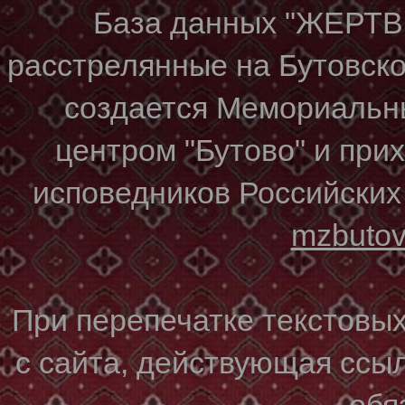
База данных "ЖЕР
расстрелянные на Бутовском
создается Мемориальн
центром "Бутово" и при
исповедников Российских
mzbuto
При перепечатке текстовы
с сайта, действующая ссы
обя