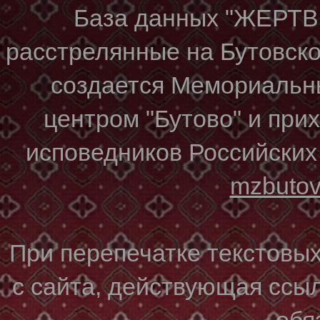
База данных "ЖЕР
расстрелянные на Бутовском
создается Мемориальн
центром "Бутово" и при
исповедников Российских
mzbuto
При перепечатке текстовы
с сайта, действующая ссы
обя