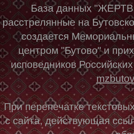
База данных "ЖЕР
расстрелянные на Бутовском
создается Мемориальн
центром "Бутово" и при
исповедников Российских
mzbuto
При перепечатке текстовы
с сайта, действующая ссы