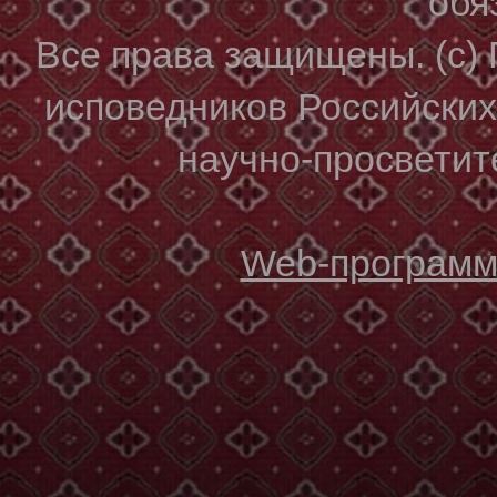
обя
Все права защищены. (с)
исповедников Российски
научно-просветите
Web-программи