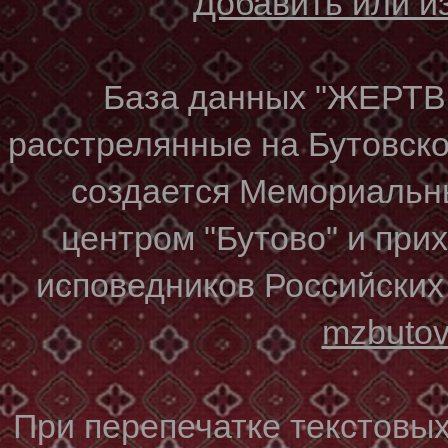
Добавить или 
База данных "ЖЕР
расстрелянные на Бутовском
создается Мемориальн
центром "Бутово" и при
исповедников Российских
mzbuto
При перепечатке текстовы