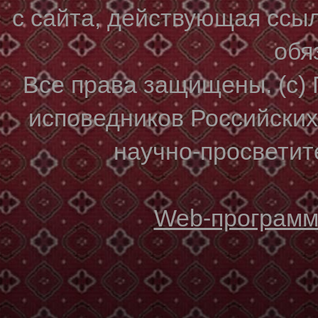
с сайта, действующая ссы
обя
Все права защищены. (с)
исповедников Российски
научно-просветите
Web-программи