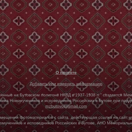
О проекте
Добавить или изменить информацию
е на Бутовском полигоне НКВД в 1937-1938 гг." создается Мем
ама Новомучеников и исповедников Российских в Бутове при под
mzbutovo@gmail.com
азмещении фотоматериалов с сайта, действующая ссылка на сайт
w
омучеников и исповедников Российских в Бутове, АНО Мемориальны