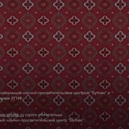
ориальным научно-просветительским центром "Бутово" и
держке РГНФ.
ww.sinodik.ru
строго обязательна.
й научно-просветительский центр "Бутово".