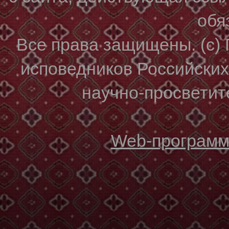
обя
Все права защищены. (с)
исповедников Российски
научно-просветите
Web-программи