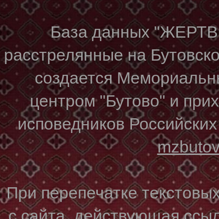
База данных "ЖЕР
расстрелянные на Бутовском
создается Мемориальн
центром "Бутово" и при
исповедников Российских
mzbuto
При перепечатке текстовы
с сайта, действующая ссы