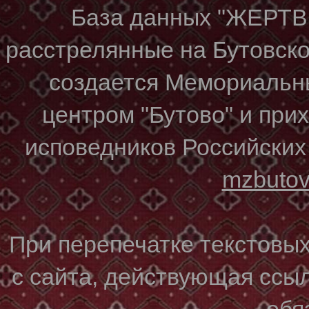
База данных "ЖЕР
расстрелянные на Бутовском
создается Мемориальн
центром "Бутово" и при
исповедников Российских
mzbuto
При перепечатке текстовы
с сайта, действующая ссы
обя